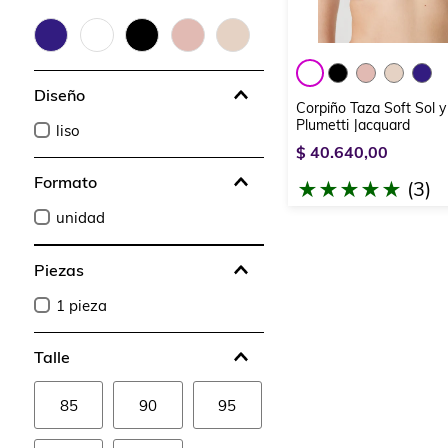
Diseño
Corpiño Taza Soft Sol y
Plumetti Jacquard
liso
$
40
.
640
,
00
Formato
(
3
)
★
★
★
★
★
unidad
Piezas
1 pieza
Talle
85
90
95