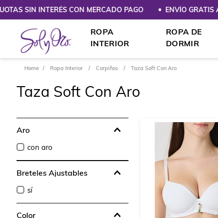
OTAS SIN INTERÉS CON MERCADO PAGO
ENVÍO GRATIS A P
ROPA
ROPA DE
INTERIOR
DORMIR
Ropa Interior
Corpiños
Taza Soft Con Aro
Taza Soft Con Aro
Aro
con aro
Breteles Ajustables
sí
Color