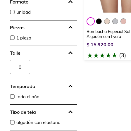
Formato
unidad
Piezas
Bombacha Especial Sol
Algodón con Lycra
1 pieza
$
15
.
920
,
00
Talle
(
3
)
★
★
★
★
★
0
Temporada
todo el año
Tipo de tela
algodón con elastano