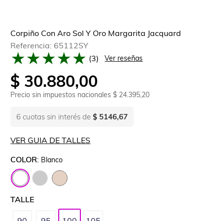
Corpiño Con Aro Sol Y Oro Margarita Jacquard
Referencia
:
65112SY
★
★
★
★
★
(
3
)
Ver reseñas
$
30
.
880
,
00
Precio sin impuestos nacionales
$ 24.395,20
6
cuotas sin interés de
$ 5146,67
VER GUIA DE TALLES
COLOR
:
Blanco
TALLE
90
95
100
105