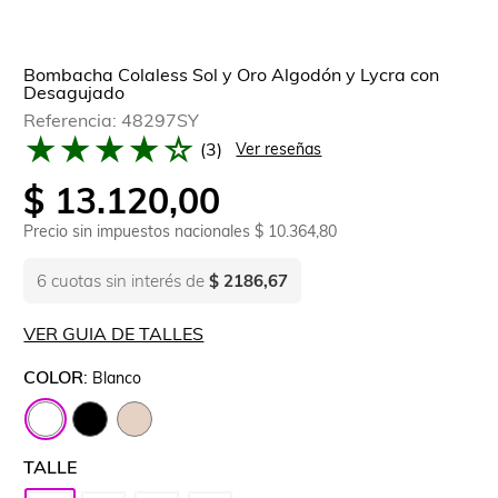
Bombacha Colaless Sol y Oro Algodón y Lycra con
Desagujado
Referencia
:
48297SY
★
★
★
★
☆
(
3
)
Ver reseñas
$
13
.
120
,
00
Precio sin impuestos nacionales
$ 10.364,80
6
cuotas sin interés de
$ 2186,67
VER GUIA DE TALLES
COLOR
:
Blanco
TALLE