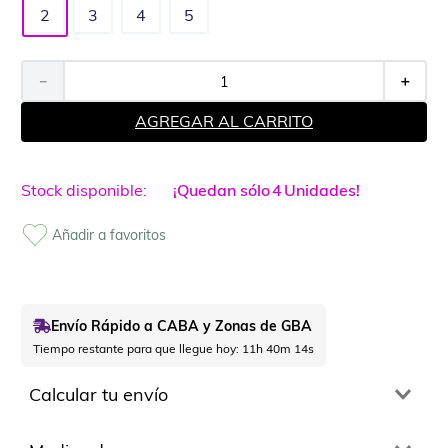
2
3
4
5
－
＋
AGREGAR AL CARRITO
¡Quedan sólo
4
Unidades!
Envío Rápido a CABA y Zonas de GBA
Tiempo restante para que llegue hoy:
11h 40m 14s
Calcular tu envío